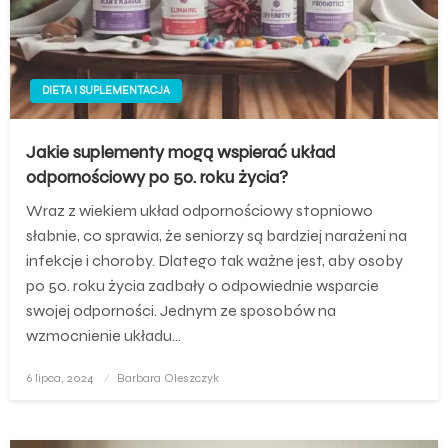
DIETA I SUPLEMENTACJA
Jakie suplementy mogą wspierać układ
odpornościowy po 50. roku życia?
Wraz z wiekiem układ odpornościowy stopniowo
słabnie, co sprawia, że seniorzy są bardziej narażeni na
infekcje i choroby. Dlatego tak ważne jest, aby osoby
po 50. roku życia zadbały o odpowiednie wsparcie
swojej odporności. Jednym ze sposobów na
wzmocnienie układu…
Opublikowane
6 lipca, 2024
Barbara Oleszczyk
w