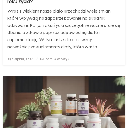
roku życia?
Wraz z wiekiem nasze ciało przechodzi wiele zmian,
które wpływają na zapotrzebowanie na składniki
odżywcze. Po 50. roku życia szczególnie ważne staje się
dbanie o zdrowie poprzez odpowiednią dietę i
suplementację. W tym artykule omówimy
najważniejsze suplementy diety, które warto…
Opublikowane
29 sierpnia, 2024
Barbara Oleszczyk
w