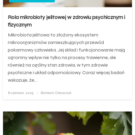
Rola mikrobioty jelitowej w zdrowiu psychicznym i
fizycznym
Mikrobiota jelitowa to złożony ekosystem
mikroorganizmów zamieszkujących przewód
pokarmowy człowieka. Jej skład i funkcjonowanie mają
ogromny wpływ nie tylko na procesy trawienne, ale
również na ogólny stan zdrowia, w tym zdrowie
psychiczne i układ odpornościowy. Coraz więcej badań
wskazuje, że…
Opublikowane
8 czerwca, 2025
Barbara Oleszczyk
w