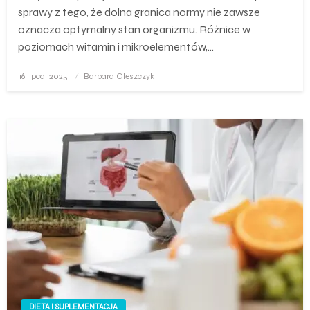
sprawy z tego, że dolna granica normy nie zawsze
oznacza optymalny stan organizmu. Różnice w
poziomach witamin i mikroelementów,…
Opublikowane
16 lipca, 2025
Barbara Oleszczyk
w
DIETA I SUPLEMENTACJA