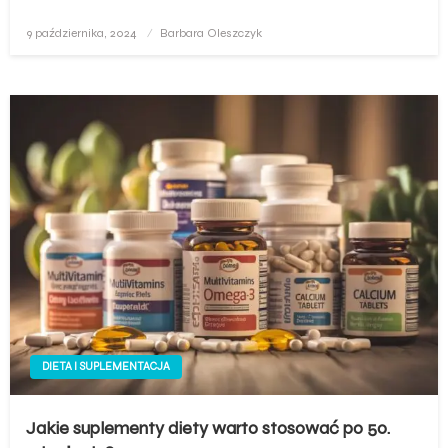
Opublikowane
9 października, 2024
Barbara Oleszczyk
w
DIETA I SUPLEMENTACJA
Jakie suplementy diety warto stosować po 50.