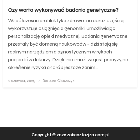
Czy warto wykonywać badania genetyczne?
Współczesna profilaktyka zdrowotna coraz częściej
wykorzystuje osiągnięcia genomiki, umożliwiając
personalizację opieki medycznej. Badania genetyczne
przestały być domeną naukowców – dziś stają się
realnym narzędziem diagnostycznym w rękach
pacjentów i lekarzy. Dzięki nim możliwe jest precyzyjne
określenie ryzyka chorób jeszcze zanim…
Opublikowane
2 czerwca, 2025
Barbara Oleszczyk
w
Copyright © 2026 zobacztozjzo.com.pl