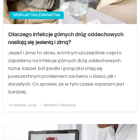
PROFILAKTYKA ZDROWOTNA
Dlaczego infekcje górnych dróg oddechowych
nasilają się jesienią i zimą?
Jesień i zima to okres, w którym szczególnie często
zapadamy na infekcje górnych dróg oddechowych.
Katar, kaszel, ból gardła i gorączka stają się
powszechnym problemem zarówno u dzieci, jak i
dorosłych. Co sprawia, że w tym czasie organizm jest
bardziej…
Opublikowane
12 czerwca, 2025
Barbara Oleszczyk
w