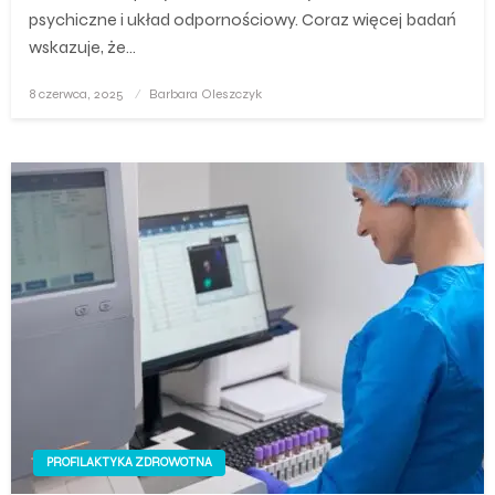
psychiczne i układ odpornościowy. Coraz więcej badań
wskazuje, że…
Opublikowane
8 czerwca, 2025
Barbara Oleszczyk
w
PROFILAKTYKA ZDROWOTNA