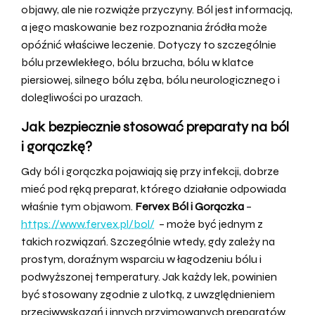
objawy, ale nie rozwiąże przyczyny. Ból jest informacją,
a jego maskowanie bez rozpoznania źródła może
opóźnić właściwe leczenie. Dotyczy to szczególnie
bólu przewlekłego, bólu brzucha, bólu w klatce
piersiowej, silnego bólu zęba, bólu neurologicznego i
dolegliwości po urazach.
Jak bezpiecznie stosować preparaty na ból
i gorączkę?
Gdy ból i gorączka pojawiają się przy infekcji, dobrze
mieć pod ręką preparat, którego działanie odpowiada
właśnie tym objawom.
Fervex Ból i Gorączka
–
https://www.fervex.pl/bol/
– może być jednym z
takich rozwiązań. Szczególnie wtedy, gdy zależy na
prostym, doraźnym wsparciu w łagodzeniu bólu i
podwyższonej temperatury. Jak każdy lek, powinien
być stosowany zgodnie z ulotką, z uwzględnieniem
przeciwwskazań i innych przyjmowanych preparatów.