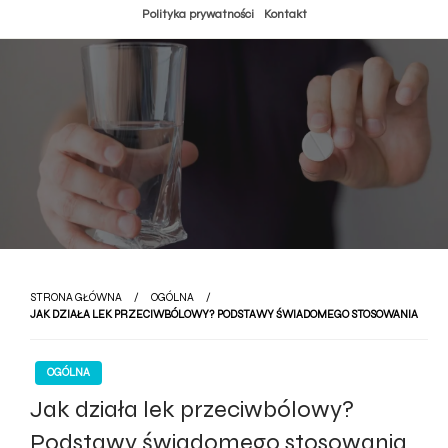
Przejdź
Polityka prywatności
Kontakt
do
treści
STRONA GŁÓWNA
OGÓLNA
JAK DZIAŁA LEK PRZECIWBÓLOWY? PODSTAWY ŚWIADOMEGO STOSOWANIA
OGÓLNA
Jak działa lek przeciwbólowy?
Podstawy świadomego stosowania