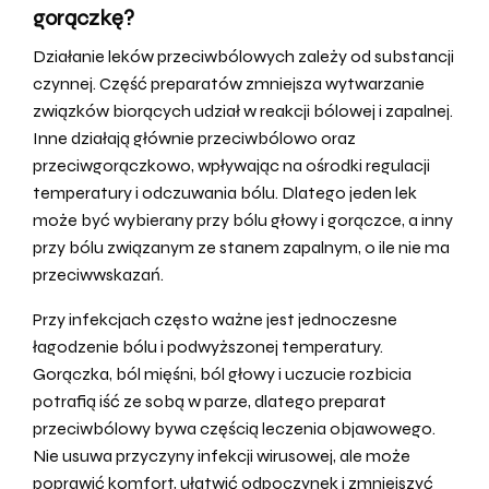
gorączkę?
Działanie leków przeciwbólowych zależy od substancji
czynnej. Część preparatów zmniejsza wytwarzanie
związków biorących udział w reakcji bólowej i zapalnej.
Inne działają głównie przeciwbólowo oraz
przeciwgorączkowo, wpływając na ośrodki regulacji
temperatury i odczuwania bólu. Dlatego jeden lek
może być wybierany przy bólu głowy i gorączce, a inny
przy bólu związanym ze stanem zapalnym, o ile nie ma
przeciwwskazań.
Przy infekcjach często ważne jest jednoczesne
łagodzenie bólu i podwyższonej temperatury.
Gorączka, ból mięśni, ból głowy i uczucie rozbicia
potrafią iść ze sobą w parze, dlatego preparat
przeciwbólowy bywa częścią leczenia objawowego.
Nie usuwa przyczyny infekcji wirusowej, ale może
poprawić komfort, ułatwić odpoczynek i zmniejszyć