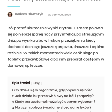
Barbara Oleszczyk
Opublikowane
22 czerwca, 2026
w
Ból potrafi skutecznie wybić z rytmu. Czasem pojawia
się po nieprzespanej nocy, przy infekcji, po stresującym
dniu, po wysiłku albo w trakcie przeziębienia, kiedy
dochodzi do niego jeszcze gorączka, dreszcze i ogólne
rozbicie. W takich momentach wiele osób sięga po
tabletki przeciwbólowe albo inny preparat dostępny w
domowej apteczce.
Spis treści
ukryj
1
Co dzieje się w organizmie, gdy pojawia się ból?
2
Jak działa lek przeciwbólowy na ból i gorączkę?
3
Kiedy paracetamol może być dobrym wyborem?
4
Na czym polega świadome stosowanie leków?