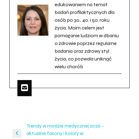
edukowaniem na temat
badań profilaktycznych dla
osób po 30., 40. i 50. roku
życia. Moim celem jest
pomaganie ludziom w dbaniu
o zdrowie poprzez regularne
badania oraz zdrowy styl
życia, co pozwala uniknąć
wielu chorób
Nawigacja
Trendy w modzie medycznej 2026 –
aktualne fasony i kolory w
wpisu
Poprzedni