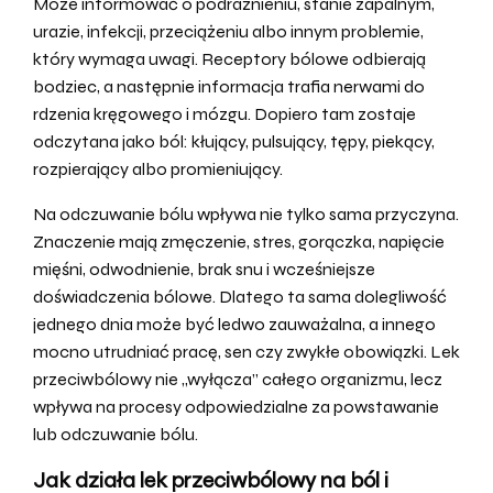
Może informować o podrażnieniu, stanie zapalnym,
urazie, infekcji, przeciążeniu albo innym problemie,
który wymaga uwagi. Receptory bólowe odbierają
bodziec, a następnie informacja trafia nerwami do
rdzenia kręgowego i mózgu. Dopiero tam zostaje
odczytana jako ból: kłujący, pulsujący, tępy, piekący,
rozpierający albo promieniujący.
Na odczuwanie bólu wpływa nie tylko sama przyczyna.
Znaczenie mają zmęczenie, stres, gorączka, napięcie
mięśni, odwodnienie, brak snu i wcześniejsze
doświadczenia bólowe. Dlatego ta sama dolegliwość
jednego dnia może być ledwo zauważalna, a innego
mocno utrudniać pracę, sen czy zwykłe obowiązki. Lek
przeciwbólowy nie „wyłącza” całego organizmu, lecz
wpływa na procesy odpowiedzialne za powstawanie
lub odczuwanie bólu.
Jak działa lek przeciwbólowy na ból i