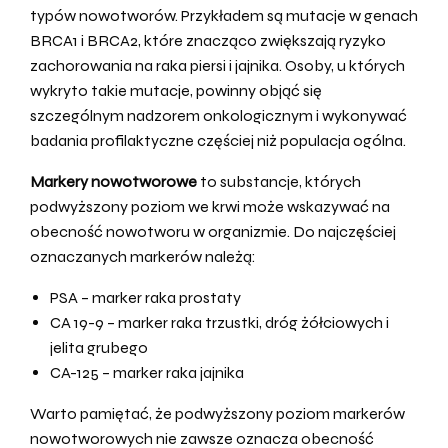
typów nowotworów. Przykładem są mutacje w genach
BRCA1 i BRCA2, które znacząco zwiększają ryzyko
zachorowania na raka piersi i jajnika. Osoby, u których
wykryto takie mutacje, powinny objąć się
szczególnym nadzorem onkologicznym i wykonywać
badania profilaktyczne częściej niż populacja ogólna.
Markery nowotworowe
to substancje, których
podwyższony poziom we krwi może wskazywać na
obecność nowotworu w organizmie. Do najczęściej
oznaczanych markerów należą:
PSA – marker raka prostaty
CA 19-9 – marker raka trzustki, dróg żółciowych i
jelita grubego
CA-125 – marker raka jajnika
Warto pamiętać, że podwyższony poziom markerów
nowotworowych nie zawsze oznacza obecność