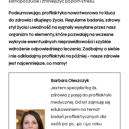
samopoczucie i zmniejszyć poziom stresu.
Podsumowując, profilaktyka nowotworowa to klucz
do zdrowia i długiego życia. Regularne badania, zdrowy
styl życia i uważność na sygnały wysyłane przez nasz
organizm to elementy, które pozwalają na wczesne
wykrycie ewentualnych nieprawidłowości i szybkie
wdrożenie odpowiedniego leczenia. Zadbajmy o siebie
i nie odkładajmy profilaktyki na później – nasze zdrowie
jest najcenniejsze, co mamy!
Barbara Oleszczyk
Jestem specjalistką ds.
zdrowia z pasją do profilaktyki
medycznej. Od lat zajmuję się
edukowaniem na temat
badań profilaktycznych dla
osób po 30., 40. i 50. roku