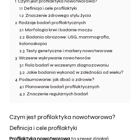
1
Czym jest profilaktyka nowotworowa?
1.1
Definicja i cele profilaktyki
1.2
Znaczenie zdrowego stylu życia
2
Rodzaje badań profilaktycznych
2.1
Morfologia krwi i badanie moczu
2.2
Badania obrazowe: USG, mammografia,
kolonoskopia
2.3
Testy genetyczne i markery nowotworowe
3
Wczesne wykrywanie nowotworów
3.1
Rola badań w wczesnym diagnozowaniu
3.2
Jakie badania wykonać w zależności od wieku?
4
Podsumowanie: jak dbać o zdrowie?
4.1
Planowanie badań profilaktycznych
4.2
Znaczenie regularnych badań
Czym jest profilaktyka nowotworowa?
Definicja i cele profilaktyki
Profilaktyka nowotworowa
to szereg działań