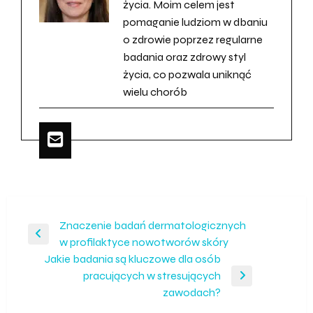
życia. Moim celem jest
pomaganie ludziom w dbaniu
o zdrowie poprzez regularne
badania oraz zdrowy styl
życia, co pozwala uniknąć
wielu chorób
Nawigacja
Znaczenie badań dermatologicznych
Poprzedni
w profilaktyce nowotworów skóry
wpisu
wpis
Jakie badania są kluczowe dla osób
pracujących w stresujących
Następny
zawodach?
wpis