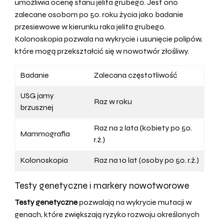
umożliwia ocenę stanu jelita grubego. Jest ono
zalecane osobom po 50. roku życia jako badanie
przesiewowe w kierunku raka jelita grubego.
Kolonoskopia pozwala na wykrycie i usunięcie polipów,
które mogą przekształcić się w nowotwór złośliwy.
Badanie
Zalecana częstotliwość
USG jamy
Raz w roku
brzusznej
Raz na 2 lata (kobiety po 50.
Mammografia
r.ż.)
Kolonoskopia
Raz na 10 lat (osoby po 50. r.ż.)
Testy genetyczne i markery nowotworowe
Testy genetyczne
pozwalają na wykrycie mutacji w
genach, które zwiększają ryzyko rozwoju określonych