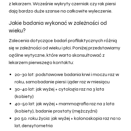
z lekarzem. Wcześnie wykryty czerniak czy rak piersi
dają bardzo duże szanse na całkowite wyleczenie.
Jakie badania wykonać w zależności od
wieku?
Zalecenia dotyczące badań profilaktycznych różnią
się w zależności od wieku i płci. Poniżej przedstawiamy
ogólne wytyczne, które warto skonsultować z
lekarzem pierwszego kontaktu:
20-30 lat: podstawowe badania krwi i moczu raz w
roku, samobadanie piersi i jąder raz w miesiącu
30-40 lat: jak wyżej + cytologia raz na 3 lata
(kobiety)
40-50 lat: jak wyżej + mammografia raz na 2 lata
(kobiety), badanie prostaty (mężczyźni)
po 50. roku życia: jak wyżej + kolonoskopia raz na 10
lat, densytometria