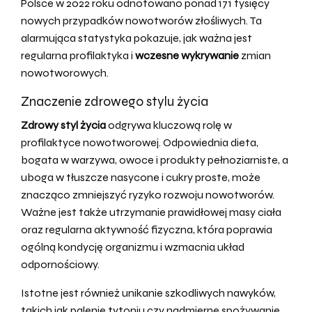
Polsce w 2022 roku odnotowano ponad 171 tysięcy
nowych przypadków nowotworów złośliwych. Ta
alarmująca statystyka pokazuje, jak ważna jest
regularna profilaktyka i
wczesne wykrywanie
zmian
nowotworowych.
Znaczenie zdrowego stylu życia
Zdrowy styl życia
odgrywa kluczową rolę w
profilaktyce nowotworowej. Odpowiednia dieta,
bogata w warzywa, owoce i produkty pełnoziarniste, a
uboga w tłuszcze nasycone i cukry proste, może
znacząco zmniejszyć ryzyko rozwoju nowotworów.
Ważne jest także utrzymanie prawidłowej masy ciała
oraz regularna aktywność fizyczna, która poprawia
ogólną kondycję organizmu i wzmacnia układ
odpornościowy.
Istotne jest również unikanie szkodliwych nawyków,
takich jak palenie tytoniu czy nadmierne spożywanie