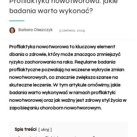
Profilaktyka nowotworowa: jakie
badania warto wykonać?
Barbara Oleszczyk
Opublikowane
3 czerwca, 2024
w
Profilaktyka nowotworowa to kluczowy element
dbania o zdrowie, który może znacząco zmniejszyć
ryzyko zachorowania na raka. Regularne badania
profilaktyczne pozwalają na wczesne wykrycie zmian
nowotworowych, co znacznie zwiększa szanse na
skuteczne leczenie. W tym artykule omówimy, jakie
badania warto wykonywać w ramach profilaktyki
nowotworowej
oraz jak ważny jest
zdrowy styl życia
w
zapobieganiu chorobom nowotworowym.
Spis treści
ukryj