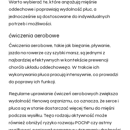
Warto wybierać te, które angażują mięśnie
oddechowe i poprawiają wydolność płuc, a
jednocześnie są dostosowane do indywidualnych
potrzeb i możliwości.
ćwiczenia aerobowe
Ćwiczenia aerobowe, takie jak bieganie, pływanie,
jazda na rowerze czy szybki marsz, są jednymi z
najbardziej efektywnych w kontekście prewencji
chorób układu oddechowego. W trakcie ich
wykonywania płuca pracują intensywnie, co prowadzi
do poprawy ich funkcji.
Regularne uprawianie ćwiczeń aerobowych zwiększa
wydolność tlenową organizmu, co oznacza, że serce i
płuca są w stanie dostarczać więcej tlenu do mięśni
podczas wysiłku. Tego rodzaju aktywność może
również obniżyć ryzyko rozwoju POChP czy astmy
wysiłkowej, ponieważ pomaga w utrzymaniu drożności