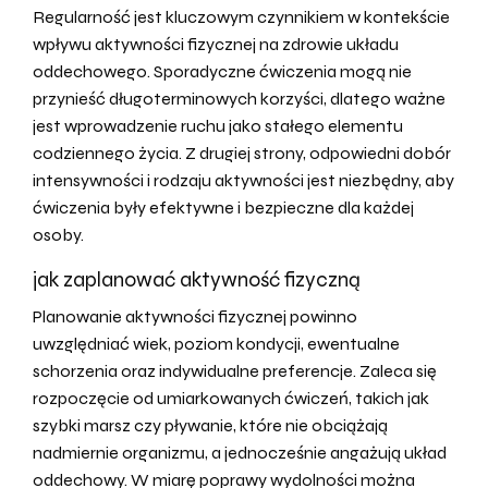
Regularność jest kluczowym czynnikiem w kontekście
wpływu aktywności fizycznej na zdrowie układu
oddechowego. Sporadyczne ćwiczenia mogą nie
przynieść długoterminowych korzyści, dlatego ważne
jest wprowadzenie ruchu jako stałego elementu
codziennego życia. Z drugiej strony, odpowiedni dobór
intensywności i rodzaju aktywności jest niezbędny, aby
ćwiczenia były efektywne i bezpieczne dla każdej
osoby.
jak zaplanować aktywność fizyczną
Planowanie aktywności fizycznej powinno
uwzględniać wiek, poziom kondycji, ewentualne
schorzenia oraz indywidualne preferencje. Zaleca się
rozpoczęcie od umiarkowanych ćwiczeń, takich jak
szybki marsz czy pływanie, które nie obciążają
nadmiernie organizmu, a jednocześnie angażują układ
oddechowy. W miarę poprawy wydolności można