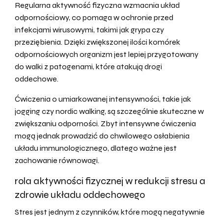
Regularna aktywność fizyczna wzmacnia układ
odpornościowy, co pomaga w ochronie przed
infekcjami wirusowymi, takimi jak grypa czy
przeziębienia. Dzięki zwiększonej ilości komórek
odpornościowych organizm jest lepiej przygotowany
do walki z patogenami, które atakują drogi
oddechowe.
Ćwiczenia o umiarkowanej intensywności, takie jak
jogging czy nordic walking, są szczególnie skuteczne w
zwiększaniu odporności. Zbyt intensywne ćwiczenia
mogą jednak prowadzić do chwilowego osłabienia
układu immunologicznego, dlatego ważne jest
zachowanie równowagi.
rola aktywności fizycznej w redukcji stresu a
zdrowie układu oddechowego
Stres jest jednym z czynników, które mogą negatywnie