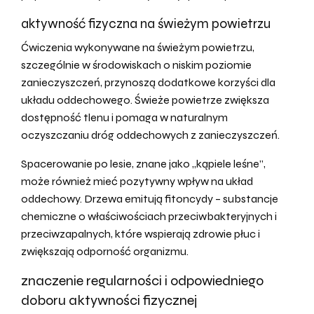
aktywność fizyczna na świeżym powietrzu
Ćwiczenia wykonywane na świeżym powietrzu,
szczególnie w środowiskach o niskim poziomie
zanieczyszczeń, przynoszą dodatkowe korzyści dla
układu oddechowego. Świeże powietrze zwiększa
dostępność tlenu i pomaga w naturalnym
oczyszczaniu dróg oddechowych z zanieczyszczeń.
Spacerowanie po lesie, znane jako „kąpiele leśne”,
może również mieć pozytywny wpływ na układ
oddechowy. Drzewa emitują fitoncydy – substancje
chemiczne o właściwościach przeciwbakteryjnych i
przeciwzapalnych, które wspierają zdrowie płuc i
zwiększają odporność organizmu.
znaczenie regularności i odpowiedniego
doboru aktywności fizycznej