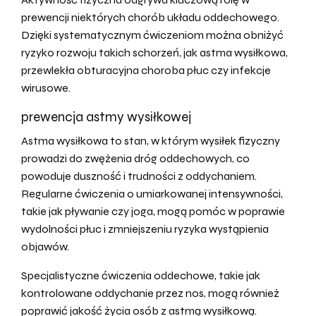
prewencji niektórych chorób układu oddechowego.
Dzięki systematycznym ćwiczeniom można obniżyć
ryzyko rozwoju takich schorzeń, jak astma wysiłkowa,
przewlekła obturacyjna choroba płuc czy infekcje
wirusowe.
prewencja astmy wysiłkowej
Astma wysiłkowa to stan, w którym wysiłek fizyczny
prowadzi do zwężenia dróg oddechowych, co
powoduje duszność i trudności z oddychaniem.
Regularne ćwiczenia o umiarkowanej intensywności,
takie jak pływanie czy joga, mogą pomóc w poprawie
wydolności płuc i zmniejszeniu ryzyka wystąpienia
objawów.
Specjalistyczne ćwiczenia oddechowe, takie jak
kontrolowane oddychanie przez nos, mogą również
poprawić jakość życia osób z astmą wysiłkową.