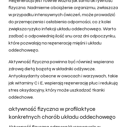
Regeneracja jest równie ważna jak sama aktywność
fizyczna. Nadmierne obciążenie organizmu, zwłaszcza
w przypadku intensywnych ćwiczeń, może prowadzić
do przemęczenia i osłabienia odporności, co z kolei
zwiększa ryzyko infekcji układu oddechowego. Warto
zadbać o odpowiednią ilość snu oraz dni odpoczynku,
które pozwalają na regenerację mięśni i układu
oddechowego.
Aktywność fizyczna powinna być również wspierana
zdrową dietą bogatą w składniki odżywcze.
Antyoksydanty obecne w owocach i warzywach, takie
jak witaminy C i E, wspierają regenerację płuc i redukują
stres oksydacyjny, który może uszkadzać tkanki
oddechowe.
aktywność fizyczna w profilaktyce
konkretnych chorób układu oddechowego
Aktywność fizyczna odgrywa kluczową rolę w