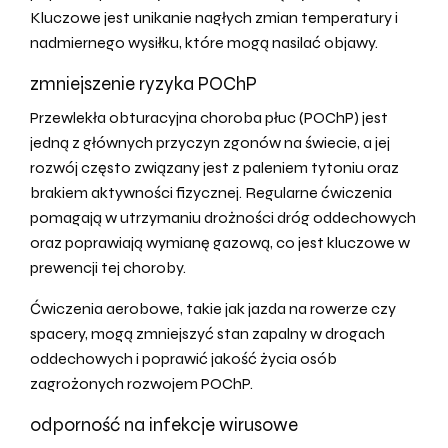
Kluczowe jest unikanie nagłych zmian temperatury i
nadmiernego wysiłku, które mogą nasilać objawy.
zmniejszenie ryzyka POChP
Przewlekła obturacyjna choroba płuc (POChP) jest
jedną z głównych przyczyn zgonów na świecie, a jej
rozwój często związany jest z paleniem tytoniu oraz
brakiem aktywności fizycznej. Regularne ćwiczenia
pomagają w utrzymaniu drożności dróg oddechowych
oraz poprawiają wymianę gazową, co jest kluczowe w
prewencji tej choroby.
Ćwiczenia aerobowe, takie jak jazda na rowerze czy
spacery, mogą zmniejszyć stan zapalny w drogach
oddechowych i poprawić jakość życia osób
zagrożonych rozwojem POChP.
odporność na infekcje wirusowe