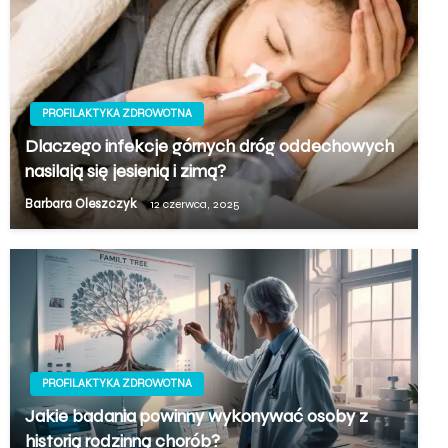
PROFILAKTYKA ZDROWOTNA
Dlaczego infekcje górnych dróg oddechowych
nasilają się jesienią i zimą?
Barbara Oleszczyk
12 czerwca, 2025
PROFILAKTYKA ZDROWOTNA
Jakie badania powinny wykonywać osoby z
historią rodzinną chorób?