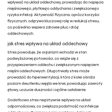
wpływać na układ oddechowy, prowadząc do napięcia
mięśniowego, płytkiego oddychania i zwiększonego
ryzyka infekcji. Aktywność fizyczna, oprócz korzyści
fizycznych, odgrywa kluczową rolę w redukcji stresu,
co pośrednio wspiera zdrowie płuc i dróg
oddechowych.
jak stres wpływa na układ oddechowy
Stres powoduje, że organizm wchodzi w stan
podwyższonej gotowości, co wiąże się z
przyspieszeniem oddechu i zwiększonym napięciem
mięśni oddechowych. Długotrwały stres może
prowadzić do hiperwentylacji, która z kolei obniża
poziom dwutlenku węgla we krwi, powodując zawroty
głowy, uczucie duszności i ogólne osłabienie.
Dodatkowo stres negatywnie wpływa na układ
odpornościowy, co zwiększa podatność na infekcje