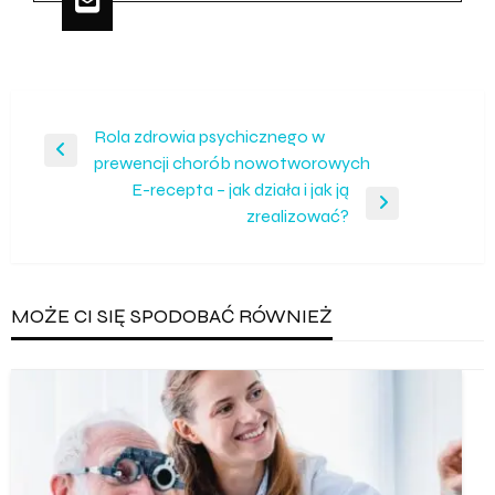
Nawigacja
Rola zdrowia psychicznego w
Poprzedni
prewencji chorób nowotworowych
wpisu
wpis
E-recepta – jak działa i jak ją
Następny
zrealizować?
wpis
MOŻE CI SIĘ SPODOBAĆ RÓWNIEŻ