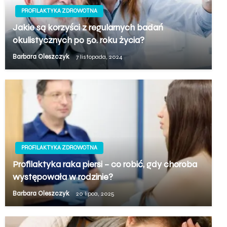
PROFILAKTYKA ZDROWOTNA
Jakie są korzyści z regularnych badań
okulistycznych po 50. roku życia?
Barbara Oleszczyk
7 listopada, 2024
PROFILAKTYKA ZDROWOTNA
Profilaktyka raka piersi – co robić, gdy choroba
występowała w rodzinie?
Barbara Oleszczyk
20 lipca, 2025