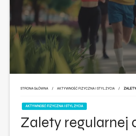
STRONA GŁÓWNA
AKTYWNOŚĆ FIZYCZNA I STYL ŻYCIA
ZALETY
AKTYWNOŚĆ FIZYCZNA I STYL ŻYCIA
Zalety regularnej 