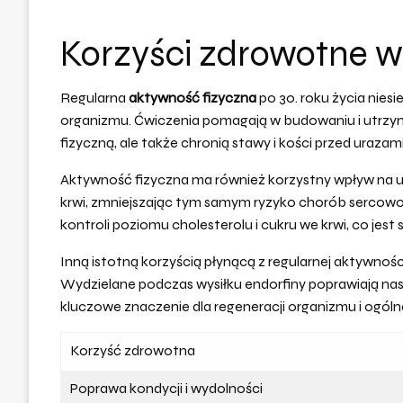
Korzyści zdrowotne wy
Regularna
aktywność fizyczna
po 30. roku życia niesi
organizmu. Ćwiczenia pomagają w budowaniu i utrzyman
fizyczną, ale także chronią stawy i kości przed urazami
Aktywność fizyczna ma również korzystny wpływ na u
krwi, zmniejszając tym samym ryzyko chorób sercow
kontroli poziomu cholesterolu i cukru we krwi, co jest
Inną istotną korzyścią płynącą z regularnej aktywnośc
Wydzielane podczas wysiłku endorfiny poprawiają nas
kluczowe znaczenie dla regeneracji organizmu i ogó
Korzyść zdrowotna
Poprawa kondycji i wydolności