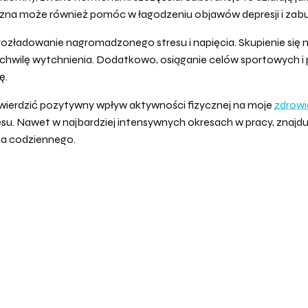
yczna może również pomóc w łagodzeniu objawów depresji i zab
ozładowanie nagromadzonego stresu i napięcia. Skupienie się 
 chwilę wytchnienia. Dodatkowo, osiąganie celów sportowych 
ę.
twierdzić pozytywny wpływ aktywności fizycznej na moje
zdrowi
u. Nawet w najbardziej intensywnych okresach w pracy, znajduj
ia codziennego.