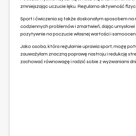
zmniejszając uczucie lęku. Regularna aktywność fiz
Sport i ćwiczenia są także doskonałym sposobem na r
codziennych problemów i zmartwień, dając umysłowi
pozytywnie na poczucie własnej wartości i samoocen
Jako osoba, która regularnie uprawia sport, mogę po
zauważyłam znaczną poprawę nastroju i redukcję stres
zachować równowagę i radzić sobie z wyzwaniami dn