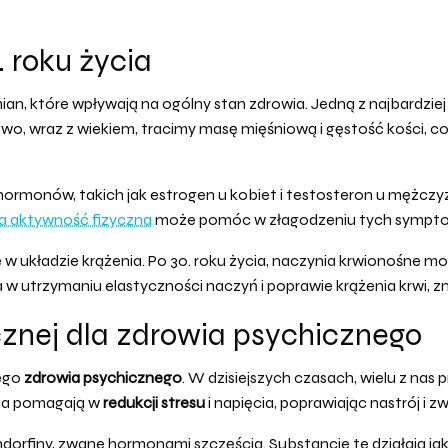
 roku życia
mian, które wpływają na ogólny stan zdrowia. Jedną z najbardzi
, wraz z wiekiem, tracimy masę mięśniową i gęstość kości, co 
 hormonów, takich jak estrogen u kobiet i testosteron u mężczy
a aktywność fizyczna
może pomóc w złagodzeniu tych sympto
układzie krążenia. Po 30. roku życia, naczynia krwionośne mo
utrzymaniu elastyczności naczyń i poprawie krążenia krwi, z
znej dla zdrowia psychicznego
zego
zdrowia psychicznego
. W dzisiejszych czasach, wielu z nas
ia pomagają w
redukcji stresu
i napięcia, poprawiając nastrój i 
dorfiny, zwane hormonami szczęścia. Substancje te działają jak