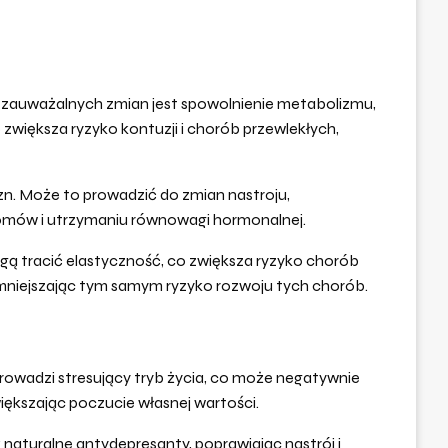
ej zauważalnych zmian jest spowolnienie metabolizmu,
zwiększa ryzyko kontuzji i chorób przewlekłych,
zn. Może to prowadzić do zmian nastroju,
mów i utrzymaniu równowagi hormonalnej.
gą tracić elastyczność, co zwiększa ryzyko chorób
mniejszając tym samym ryzyko rozwoju tych chorób.
 prowadzi stresujący tryb życia, co może negatywnie
zwiększając poczucie własnej wartości.
 naturalne antydepresanty, poprawiając nastrój i