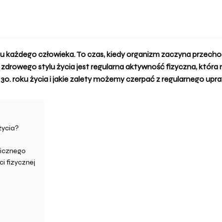
 każdego człowieka. To czas, kiedy organizm zaczyna przechodz
drowego stylu życia jest regularna
aktywność fizyczna
, która
. roku życia i jakie zalety możemy czerpać z regularnego upr
życia?
hicznego
i fizycznej