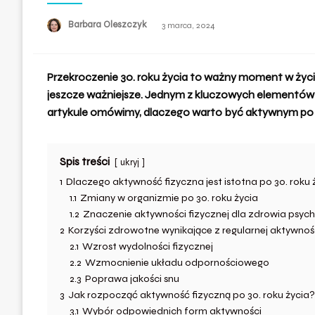
Barbara Oleszczyk
Opublikowane
3 marca, 2024
w
Przekroczenie 30. roku życia to ważny moment w życiu
jeszcze ważniejsze. Jednym z kluczowych elementów z
artykule omówimy, dlaczego warto być aktywnym po 30
Spis treści
ukryj
1
Dlaczego aktywność fizyczna jest istotna po 30. roku 
1.1
Zmiany w organizmie po 30. roku życia
1.2
Znaczenie aktywności fizycznej dla zdrowia psyc
2
Korzyści zdrowotne wynikające z regularnej aktywnośc
2.1
Wzrost wydolności fizycznej
2.2
Wzmocnienie układu odpornościowego
2.3
Poprawa jakości snu
3
Jak rozpocząć aktywność fizyczną po 30. roku życia?
3.1
Wybór odpowiednich form aktywności