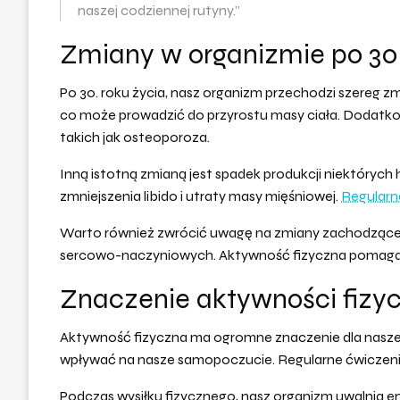
naszej codziennej rutyny.”
Zmiany w organizmie po 30.
Po 30. roku życia, nasz organizm przechodzi szereg z
co może prowadzić do przyrostu masy ciała. Dodatkowo
takich jak osteoporoza.
Inną istotną zmianą jest spadek produkcji niektórych
zmniejszenia libido i utraty masy mięśniowej.
Regularn
Warto również zwrócić uwagę na zmiany zachodzące w 
sercowo-naczyniowych. Aktywność fizyczna pomaga w 
Znaczenie aktywności fizyc
Aktywność fizyczna ma ogromne znaczenie dla nas
wpływać na nasze samopoczucie. Regularne ćwiczen
Podczas wysiłku fizycznego, nasz organizm uwalnia en