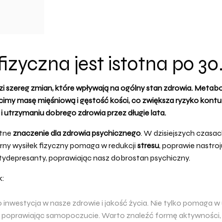
zyczna jest istotna po 30.
zi szereg zmian, które wpływają na ogólny stan
zdrowia
. Metabo
cimy masę mięśniową i gęstość kości, co zwiększa ryzyko kontuz
i utrzymaniu dobrego
zdrowia
przez długie lata.
otne
znaczenie dla zdrowia psychicznego
. W dzisiejszych czasac
ny wysiłek fizyczny pomaga w redukcji
stresu
, poprawie nastroj
ntydepresanty, poprawiając nasz dobrostan psychiczny.
k:
 inwestycja w nasze zdrowie i jakość życia. Nie tylko pomaga w 
s i poprawiając samopoczucie. Warto znaleźć formę aktywności,