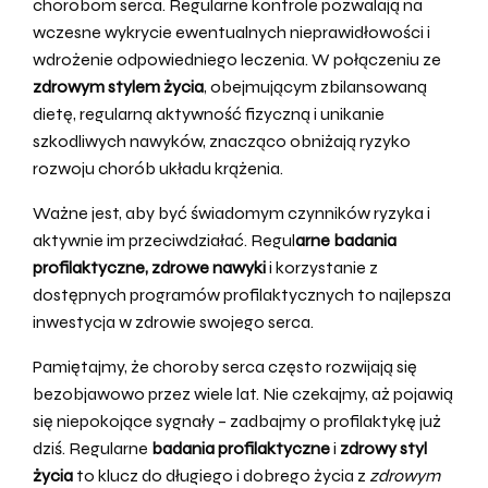
chorobom serca. Regularne kontrole pozwalają na
wczesne wykrycie ewentualnych nieprawidłowości i
wdrożenie odpowiedniego leczenia. W połączeniu ze
zdrowym stylem życia
, obejmującym zbilansowaną
dietę, regularną aktywność fizyczną i unikanie
szkodliwych nawyków, znacząco obniżają ryzyko
rozwoju chorób układu krążenia.
Ważne jest, aby być świadomym czynników ryzyka i
aktywnie im przeciwdziałać. Regul
arne badania
profilaktyczne, zdrowe nawyki
i korzystanie z
dostępnych programów profilaktycznych to najlepsza
inwestycja w zdrowie swojego serca.
Pamiętajmy, że choroby serca często rozwijają się
bezobjawowo przez wiele lat. Nie czekajmy, aż pojawią
się niepokojące sygnały – zadbajmy o profilaktykę już
dziś. Regularne
badania profilaktyczne
i
zdrowy styl
życia
to klucz do długiego i dobrego życia z
zdrowym