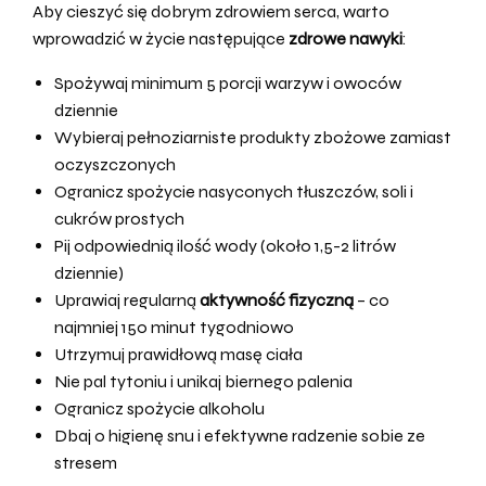
Aby cieszyć się dobrym zdrowiem serca, warto
wprowadzić w życie następujące
zdrowe nawyki
:
Spożywaj minimum 5 porcji warzyw i owoców
dziennie
Wybieraj pełnoziarniste produkty zbożowe zamiast
oczyszczonych
Ogranicz spożycie nasyconych tłuszczów, soli i
cukrów prostych
Pij odpowiednią ilość wody (około 1,5-2 litrów
dziennie)
Uprawiaj regularną
aktywność fizyczną
– co
najmniej 150 minut tygodniowo
Utrzymuj prawidłową masę ciała
Nie pal tytoniu i unikaj biernego palenia
Ogranicz spożycie alkoholu
Dbaj o higienę snu i efektywne radzenie sobie ze
stresem