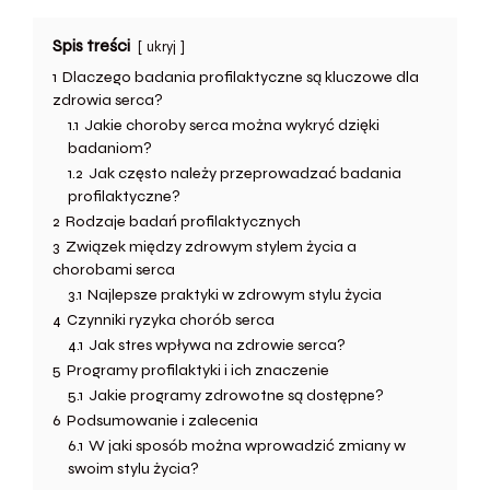
Spis treści
ukryj
1
Dlaczego badania profilaktyczne są kluczowe dla
zdrowia serca?
1.1
Jakie choroby serca można wykryć dzięki
badaniom?
1.2
Jak często należy przeprowadzać badania
profilaktyczne?
2
Rodzaje badań profilaktycznych
3
Związek między zdrowym stylem życia a
chorobami serca
3.1
Najlepsze praktyki w zdrowym stylu życia
4
Czynniki ryzyka chorób serca
4.1
Jak stres wpływa na zdrowie serca?
5
Programy profilaktyki i ich znaczenie
5.1
Jakie programy zdrowotne są dostępne?
6
Podsumowanie i zalecenia
6.1
W jaki sposób można wprowadzić zmiany w
swoim stylu życia?