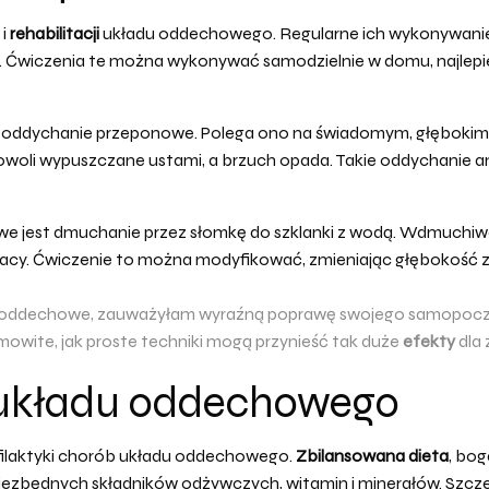
 i
rehabilitacji
układu oddechowego. Regularne ich wykonywani
 Ćwiczenia te można wykonywać samodzielnie w domu, najlepiej 
oddychanie przeponowe. Polega ono na świadomym, głębokim 
powoli wypuszczane ustami, a brzuch opada. Takie oddychanie anga
 jest dmuchanie przez słomkę do szklanki z wodą. Wdmuchiwa
pracy. Ćwiczenie to można modyfikować, zmieniając głębokość 
oddechowe, zauważyłam wyraźną poprawę swojego samopoczucia.
mowite, jak proste techniki mogą przynieść tak duże
efekty
dla 
u układu oddechowego
ofilaktyki chorób układu oddechowego.
Zbilansowana dieta
, bo
ezbędnych składników odżywczych, witamin i minerałów. Szczegó