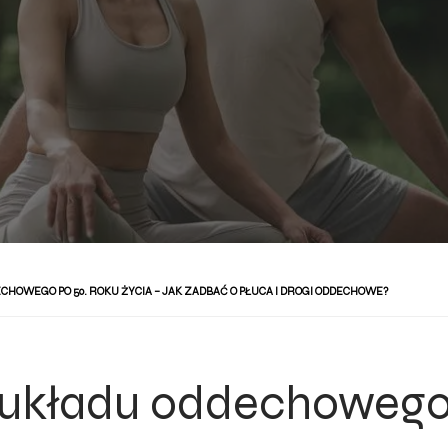
CHOWEGO PO 50. ROKU ŻYCIA – JAK ZADBAĆ O PŁUCA I DROGI ODDECHOWE?
 układu oddechowego 