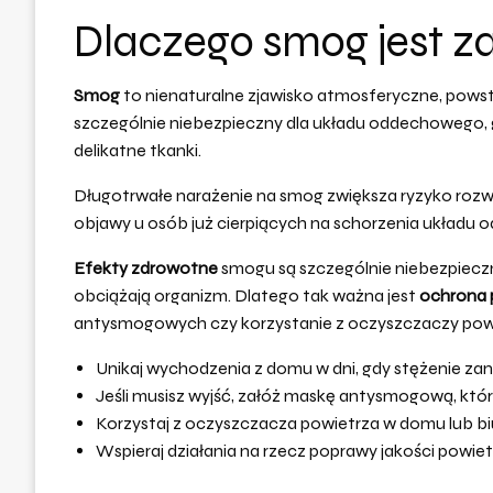
Dlaczego smog jest 
Smog
to nienaturalne zjawisko atmosferyczne, powst
szczególnie niebezpieczny dla układu oddechowego, g
delikatne tkanki.
Długotrwałe narażenie na smog zwiększa ryzyko rozwoj
objawy u osób już cierpiących na schorzenia układu 
Efekty zdrowotne
smogu są szczególnie niebezpieczn
obciążają organizm. Dlatego tak ważna jest
ochrona 
antysmogowych czy korzystanie z oczyszczaczy pow
Unikaj wychodzenia z domu w dni, gdy stężenie zan
Jeśli musisz wyjść, załóż maskę antysmogową, któ
Korzystaj z oczyszczacza powietrza w domu lub bi
Wspieraj działania na rzecz poprawy jakości powietr