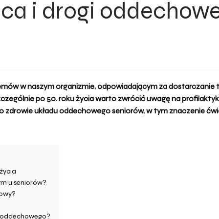
uca i drogi oddechow
emów w naszym organizmie, odpowiadającym za dostarczanie tle
czególnie po 50. roku życia warto zwrócić uwagę na profilakt
o zdrowie układu oddechowego seniorów, w tym znaczenie ćwi
życia
ym u seniorów?
howy?
du oddechowego?